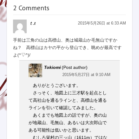
2 Comments
ｔ.t
2015年5月26日 at 6:33 AM
手前は三角の山は高標山、奥は城蔵山か毛無山ですか
ね？ 高標山はカヤの平から登山でき、眺めが最高です
よ(^▽^)/
Tokiomi
(Post author)
2015年5月27日 at 9:10 AM
ありがとうございます。
さっそく、地図上に三才駅を起点とし
て高社山を通るラインと、高標山を通る
ラインを引いて確認してみました。
あくまでも地図上の話ですが、奥の山
が地蔵山、毛無山、あるいは大次郎山で
ある可能性は低いかと思います。
むしろ栄村の三ッ山（1611m）ではな