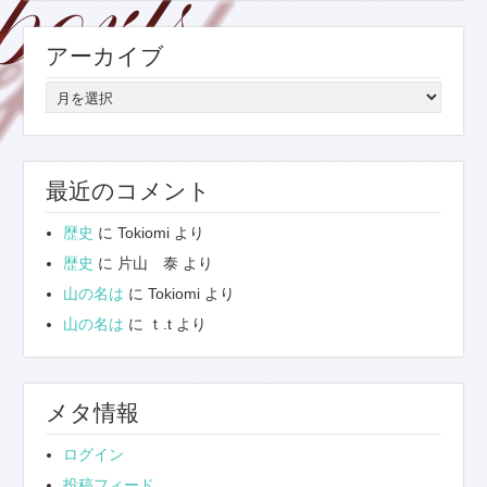
ゴ
リ
アーカイブ
ー
ア
ー
カ
イ
最近のコメント
ブ
歴史
に
Tokiomi
より
歴史
に
片山 泰
より
山の名は
に
Tokiomi
より
山の名は
に
ｔ.t
より
メタ情報
ログイン
投稿フィード