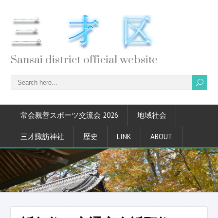
Sansai district official website
常会親善スポーツ交流会 2026
地域社会
三才諏訪神社
歴史
LINK
ABOUT