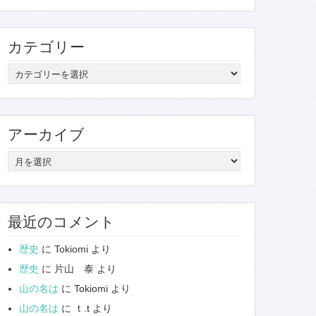
カテゴリー
カ
テ
ゴ
リ
アーカイブ
ー
ア
ー
カ
イ
最近のコメント
ブ
歴史
に
Tokiomi
より
歴史
に
片山 泰
より
山の名は
に
Tokiomi
より
山の名は
に
ｔ.t
より