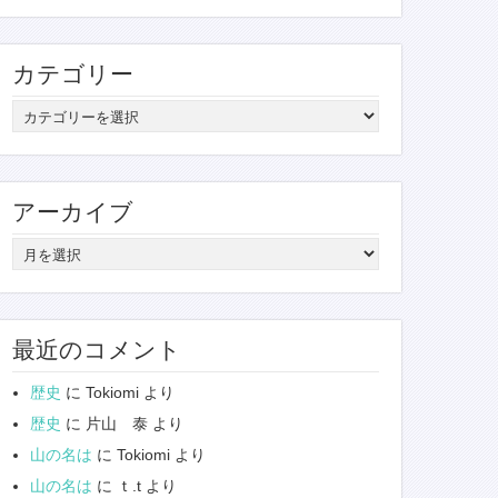
カテゴリー
カ
テ
ゴ
リ
アーカイブ
ー
ア
ー
カ
イ
最近のコメント
ブ
歴史
に
Tokiomi
より
歴史
に
片山 泰
より
山の名は
に
Tokiomi
より
山の名は
に
ｔ.t
より