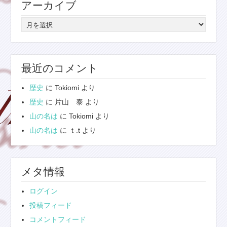
アーカイブ
ー
ア
ー
カ
イ
最近のコメント
ブ
歴史
に
Tokiomi
より
歴史
に
片山 泰
より
山の名は
に
Tokiomi
より
山の名は
に
ｔ.t
より
メタ情報
ログイン
投稿フィード
コメントフィード