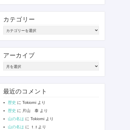
カテゴリー
カ
テ
ゴ
リ
アーカイブ
ー
ア
ー
カ
イ
最近のコメント
ブ
歴史
に
Tokiomi
より
歴史
に
片山 泰
より
山の名は
に
Tokiomi
より
山の名は
に
ｔ.t
より