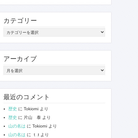
カテゴリー
カ
テ
ゴ
リ
アーカイブ
ー
ア
ー
カ
イ
最近のコメント
ブ
歴史
に
Tokiomi
より
歴史
に
片山 泰
より
山の名は
に
Tokiomi
より
山の名は
に
ｔ.t
より