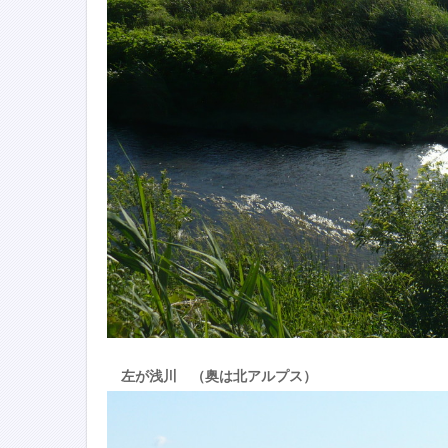
左が浅川 （奥は北アルプス）