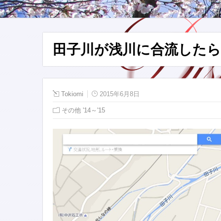
田子川が浅川に合流したら
Tokiomi
2015年6月8日
その他 '14～'15