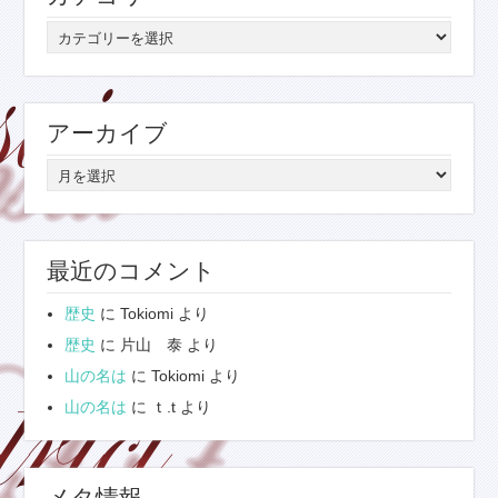
カ
テ
ゴ
リ
アーカイブ
ー
ア
ー
カ
イ
最近のコメント
ブ
歴史
に
Tokiomi
より
歴史
に
片山 泰
より
山の名は
に
Tokiomi
より
山の名は
に
ｔ.t
より
メタ情報