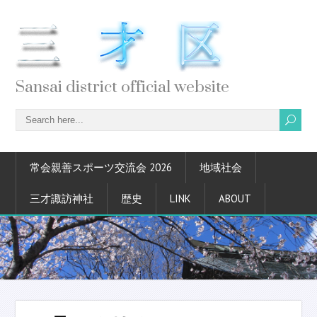
Sansai district official website
常会親善スポーツ交流会 2026
地域社会
三才諏訪神社
歴史
LINK
ABOUT