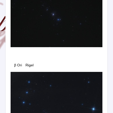
β Ori Rigel