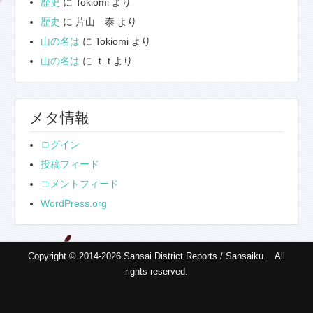
歴史
に
Tokiomi
より
歴史
に
片山 泰
より
山の名は
に
Tokiomi
より
山の名は
に
ｔ.t
より
メタ情報
ログイン
投稿フィード
コメントフィード
WordPress.org
Copyright © 2014-2026 Sansai District Reports / Sansaiku. All
rights reserved.