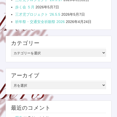
歩く会 ５月
2026年5月7日
三才児プロジェクト ‘26.5.5
2026年5月7日
祈年祭・交通安全祈願祭 2026
2026年4月24日
カテゴリー
カ
テ
ゴ
リ
アーカイブ
ー
ア
ー
カ
イ
最近のコメント
ブ