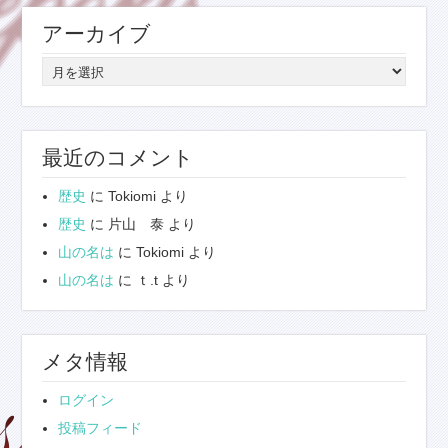
リ
アーカイブ
ー
ア
ー
カ
イ
最近のコメント
ブ
歴史
に
Tokiomi
より
歴史
に
片山 泰
より
山の名は
に
Tokiomi
より
山の名は
に
ｔ.t
より
メタ情報
ログイン
投稿フィード