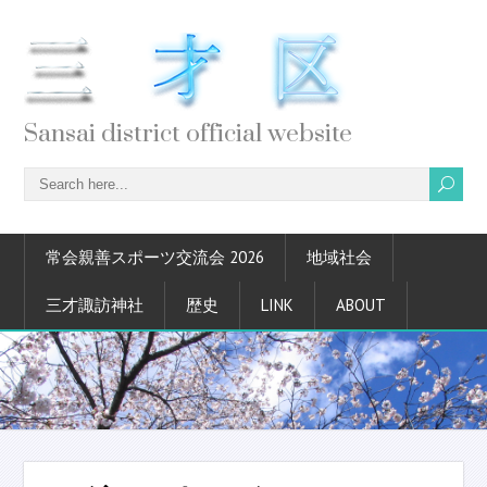
Sansai district official website
常会親善スポーツ交流会 2026
地域社会
三才諏訪神社
歴史
LINK
ABOUT