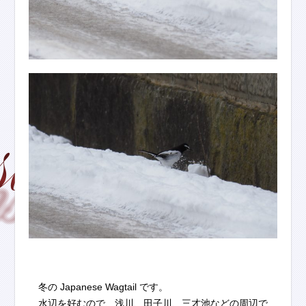
冬の Japanese Wagtail です。
水辺を好むので、浅川、田子川、三才池などの周辺で