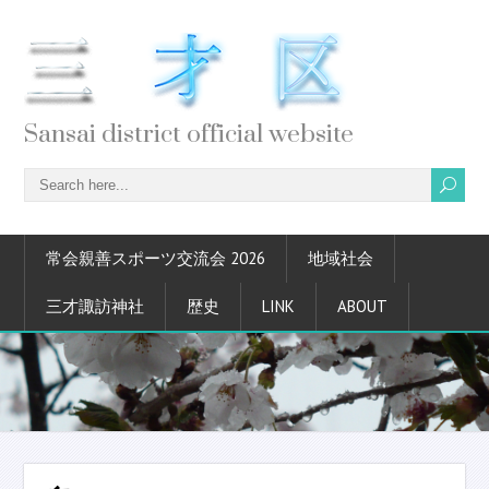
Sansai district official website
常会親善スポーツ交流会 2026
地域社会
三才諏訪神社
歴史
LINK
ABOUT