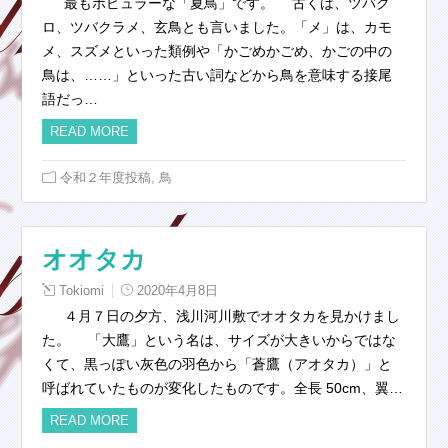
最もポピュラーな「夏鳥」です。 古くは、ツバク
ロ、ツバクラメ、玄鳥とも言いました。「メ」は、カモ
メ、スズメといった類例や「かごめかごめ、かごの中の
鳥は、……」といった古い詞などから鳥を意味する接尾
語だっ…
READ MORE
,
令和２年度投稿
鳥
オオタカ
Tokiomi
2020年4月8日
４月７日の夕方、浅川河川敷でオオタカを見かけまし
た。 「大鷹」という名は、サイズが大きいからではな
くて、黒っぽい灰色の羽色から「蒼鷹（アオタカ）」と
呼ばれていたものが変化したものです。全長 50cm、翼…
READ MORE