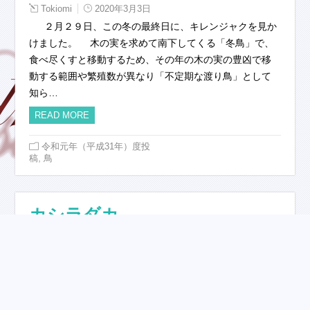
Tokiomi
2020年3月3日
２月２９日、この冬の最終日に、キレンジャクを見か
けました。 木の実を求めて南下してくる「冬鳥」で、
食べ尽くすと移動するため、その年の木の実の豊凶で移
動する範囲や繁殖数が異なり「不定期な渡り鳥」として
知ら…
READ MORE
令和元年（平成31年）度投
,
稿
鳥
カシラダカ
Tokiomi
2020年2月6日
スズメやホオジロとよく似ていますし、しばしば同じ
場所にいるので紛らわしいのですが、カシラダカは「冬
鳥」、スズメやホオジロは留鳥です。 興奮すると冠羽
を立てるのが名前の由来ですが、ホオジロやアオジも冠