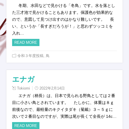
冬期、水田などで見かける「冬鳥」です。水を落とし
た三才池で見かけることもあります。保護色が効果的な
ので、意図して見つけ出すのはかなり難しいです。 長
い、というか「長すぎだろうが！」と思わずツッコミを
入れ…
READ MORE
,
令和３年度投稿
鳥
エナガ
Tokiomi
2022年2月14日
エナガ（柄長）は、日本で見られる野鳥としては２番
目に小さい鳥とされています。 たしかに、体重は８ｇ
前後なので、最軽量のキクイタダキ（菊戴）３～５ｇに
次いで２番目なのですが、実際は尾が長くて全長が 14c…
READ MORE