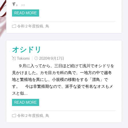
す。 …
READ MORE
,
令和２年度投稿
鳥
オシドリ
Tokiomi
2020年9月17日
９月に入ってから、三日ほど続けて浅川でオシドリを
見かけました。カモ目カモ科の鳥で、一地方の中で越冬
地と繁殖地を異にし、小規模の移動をする「漂鳥」で
す。 今は非繁殖期なので、派手な姿で有名なオスもメ
スと似…
READ MORE
,
令和２年度投稿
鳥