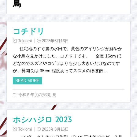
鳥
コチドリ
Tokiomi
2023年6月16日
住宅地のすぐ裏の水田で、黄色のアイリングが鮮やか
な小鳥を見かけました。コチドリです。 全長 16cm ほ
どなのでスズメやコゲラよりも少し大きいだけなのです
が、翼開長は 35cm 程度あってスズメのほぼ倍…
READ MORE
,
令和５年度の投稿
鳥
ホシハジロ 2023
Tokiomi
2023年3月16日
この冬、水を抜いて浚渫していた三才池ですが、３月