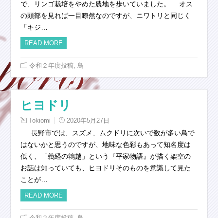
で、リンゴ栽培をやめた農地を歩いていました。 オス
の頭部を見れば一目瞭然なのですが、ニワトリと同じく
「キジ…
READ MORE
,
令和２年度投稿
鳥
ヒヨドリ
Tokiomi
2020年5月27日
長野市では、スズメ、ムクドリに次いで数が多い鳥で
はないかと思うのですが、地味な色彩もあって知名度は
低く、「義経の鵯越」という『平家物語』が描く架空の
お話は知っていても、ヒヨドリそのものを意識して見た
ことが…
READ MORE
,
令和２年度投稿
鳥