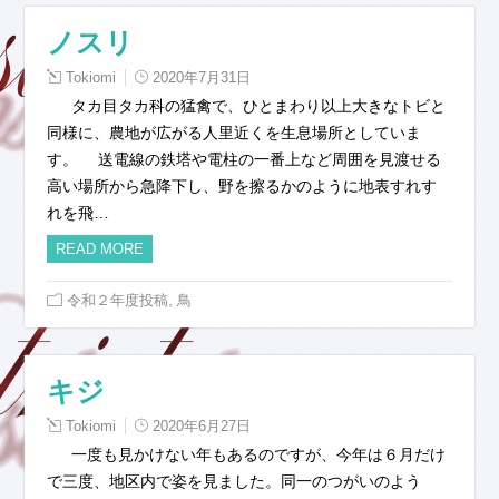
ノスリ
Tokiomi
2020年7月31日
タカ目タカ科の猛禽で、ひとまわり以上大きなトビと
同様に、農地が広がる人里近くを生息場所としていま
す。 送電線の鉄塔や電柱の一番上など周囲を見渡せる
高い場所から急降下し、野を擦るかのように地表すれす
れを飛…
READ MORE
,
令和２年度投稿
鳥
キジ
Tokiomi
2020年6月27日
一度も見かけない年もあるのですが、今年は６月だけ
で三度、地区内で姿を見ました。同一のつがいのよう