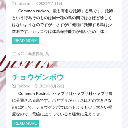
Tokiomi
2021年7月1日
Common cuckoo。最も有名な托卵する鳥です。托卵
という行為そのものは同一種の鳥の間ではさほど珍しく
はないようなのですが、さすがに他種に托卵する鳥は少
数派です。カッコウは体温保持能力が低いため、体…
READ MORE
,
令和３年度投稿
鳥
チョウゲンボウ
Tokiomi
2021年5月29日
Common Kestrel。ハヤブサ目ハヤブサ科ハヤブサ属
に分類される鳥です。ハヤブサがカラスほどの大きさな
のに対して、チョウゲンボウはハトよりも少し大きい程
度なので、電線に止まっていると猛禽に見えませ…
READ MORE