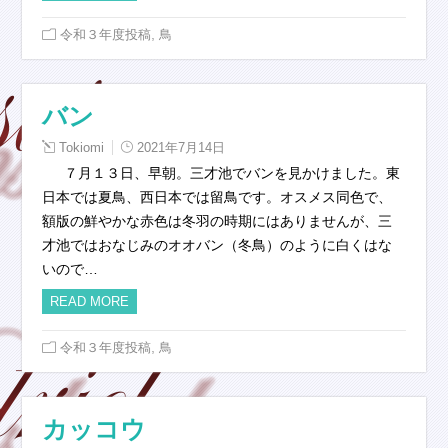
,
令和３年度投稿
鳥
バン
Tokiomi
2021年7月14日
７月１３日、早朝。三才池でバンを見かけました。東
日本では夏鳥、西日本では留鳥です。オスメス同色で、
額版の鮮やかな赤色は冬羽の時期にはありませんが、三
才池ではおなじみのオオバン（冬鳥）のように白くはな
いので…
READ MORE
,
令和３年度投稿
鳥
カッコウ