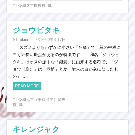
,
令和２年度投稿
鳥
ジョウビタキ
Tokiomi
2020年3月7日
スズメよりもわずかに小さい「冬鳥」で、翼の中程に
白く細長い斑点があるのが特徴です。 和名「ジョウビ
タキ」はオスの派手な「銀髪」に由来する名称で、「ジ
ョウ（尉）」は「老翁」とか「炭火の白い灰になったも
の」…
READ MORE
令和元年（平成31年）度投
,
稿
鳥
キレンジャク