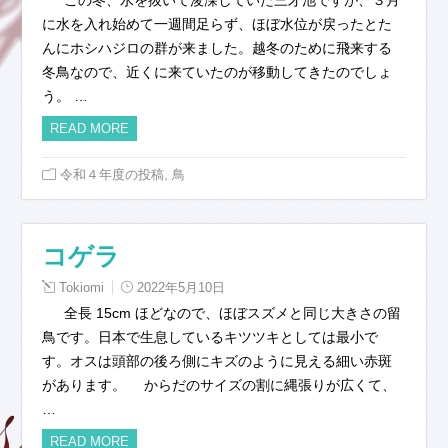
に水を入れ始めて一週間足らず、ほぼ水位が戻ったとた
んにホシハジロの群が来ました。越冬のために飛来する
冬鳥なので、近くに来ていたのが移動してきたのでしょ
う。 …
READ MORE
,
令和４年度の投稿
鳥
コゲラ
Tokiomi
2022年5月10日
全長 15cm ほどなので、ほぼスズメと同じ大きさの留
鳥です。日本で生息しているキツツキとしては最小で
す。オスは頭部の後ろ側にキズのように見える細い赤斑
があります。 からだのサイズの割に縄張りが広くて、
…
READ MORE