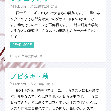
Tokiomi
2020年10月24日
四十雀。スズメぐらいの大きさの留鳥です。 黒いネ
クタイのような部分が太いのがオス、細いのがメスで
す。幼鳥はこのラインが不鮮明です。 総合研究大学院
大学などの研究で、２０以上の単語を組み合わせて文に
して…
READ MORE
,
令和２年度投稿
鳥
ノビタキ・秋
Tokiomi
2020年10月9日
稲刈りの頃、農耕地でよく見かけるスズメに似た鳥で
す。夏鳥なので、今は越冬地へと渡る途中です。 春に
渡ってきたときは黒くて目立っていたオスですが、今は
メスと同様に黄褐色です。目の周りが黒いのがオスで