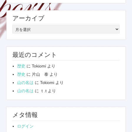
ゴ
リ
アーカイブ
ー
ア
ー
カ
イ
最近のコメント
ブ
歴史
に
Tokiomi
より
歴史
に
片山 泰
より
山の名は
に
Tokiomi
より
山の名は
に
ｔ.t
より
メタ情報
ログイン