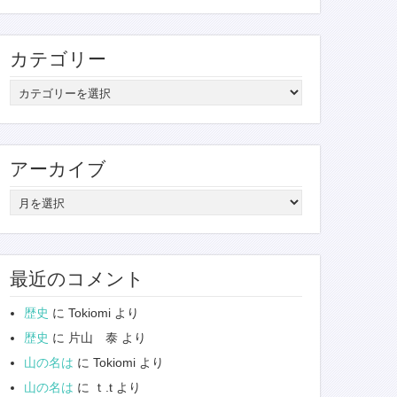
カテゴリー
カ
テ
ゴ
リ
アーカイブ
ー
ア
ー
カ
イ
最近のコメント
ブ
歴史
に
Tokiomi
より
歴史
に
片山 泰
より
山の名は
に
Tokiomi
より
山の名は
に
ｔ.t
より