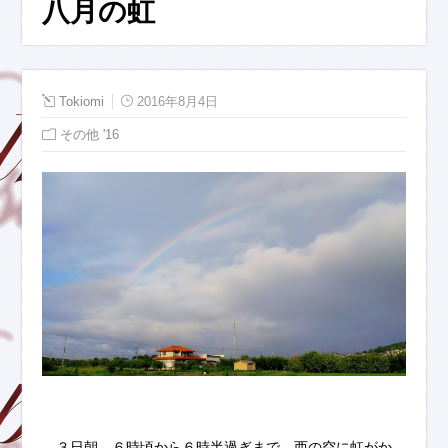
八月の虹
Tokiomi
2016年8月4日
その他 '16
３日朝、６時頃から６時半過ぎまで、西の空に虹がか