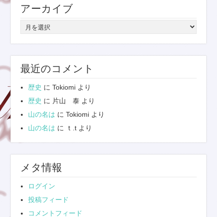
アーカイブ
ー
ア
ー
カ
イ
最近のコメント
ブ
歴史
に
Tokiomi
より
歴史
に
片山 泰
より
山の名は
に
Tokiomi
より
山の名は
に
ｔ.t
より
メタ情報
ログイン
投稿フィード
コメントフィード