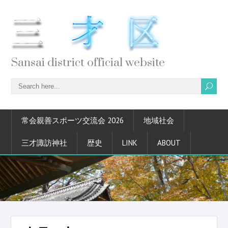
Sansai district official website
常会親善スポーツ交流会 2026
地域社会
三才諏訪神社
歴史
LINK
ABOUT