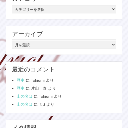
カ
テ
ゴ
リ
アーカイブ
ー
ア
ー
カ
イ
最近のコメント
ブ
歴史
に
Tokiomi
より
歴史
に
片山 泰
より
山の名は
に
Tokiomi
より
山の名は
に
ｔ.t
より
メタ情報