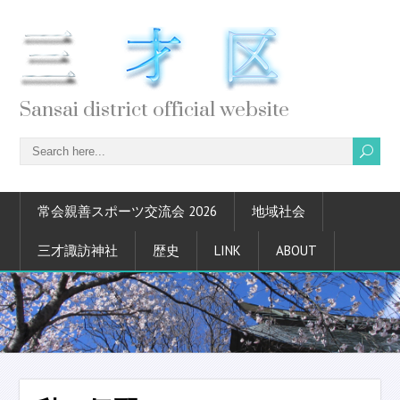
Sansai district official website
常会親善スポーツ交流会 2026
地域社会
三才諏訪神社
歴史
LINK
ABOUT