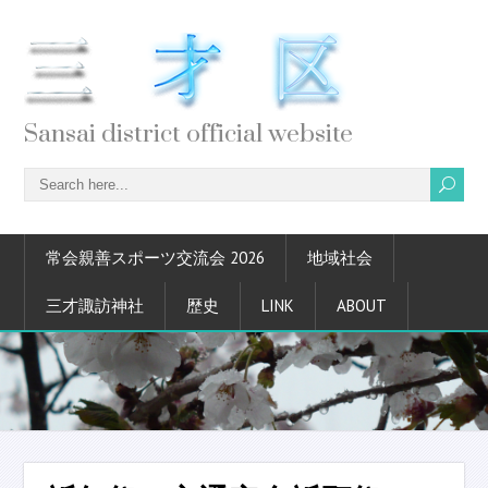
Sansai district official website
常会親善スポーツ交流会 2026
地域社会
三才諏訪神社
歴史
LINK
ABOUT