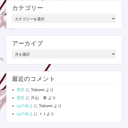
カテゴリー
カ
テ
ゴ
リ
アーカイブ
ー
ア
ー
カ
イ
最近のコメント
ブ
歴史
に
Tokiomi
より
歴史
に
片山 泰
より
山の名は
に
Tokiomi
より
山の名は
に
ｔ.t
より