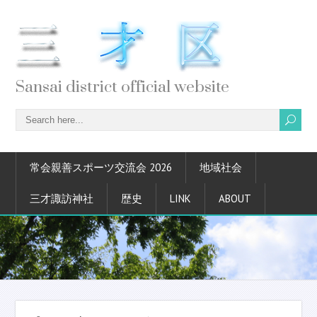
Sansai district official website
常会親善スポーツ交流会 2026
地域社会
三才諏訪神社
歴史
LINK
ABOUT