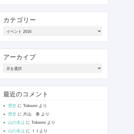
カテゴリー
カ
テ
ゴ
リ
アーカイブ
ー
ア
ー
カ
イ
最近のコメント
ブ
歴史
に
Tokiomi
より
歴史
に
片山 泰
より
山の名は
に
Tokiomi
より
山の名は
に
ｔ.t
より