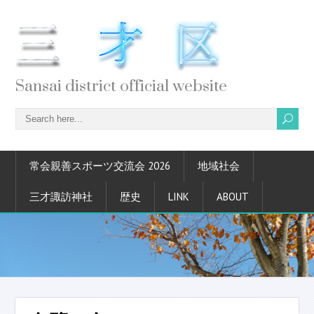
Sansai district official website
常会親善スポーツ交流会 2026
地域社会
三才諏訪神社
歴史
LINK
ABOUT