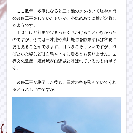
ここ数年、冬期になると三才池の水を抜いて堤や水門
の改修工事をしていたせいか、小魚めあてに鷺が定着し
たようです。
１０年ほど前まではまったく見かけることがなかった
のですが、今では三才池や浅川堤防を散策すれば容易に
姿を見ることができます。目つきこそキツいですが、羽
ばたいた姿などは白鳥やトキに勝るとも劣りません。世
界文化遺産・姫路城が白鷺城と呼ばれているのも納得で
す。
改修工事が終了した後も、三才の空を飛んでいてくれ
るとうれしいのですが。