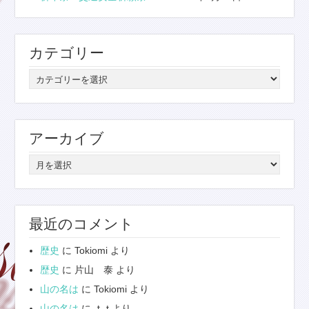
カテゴリー
カ
テ
ゴ
リ
アーカイブ
ー
ア
ー
カ
イ
最近のコメント
ブ
歴史
に
Tokiomi
より
歴史
に
片山 泰
より
山の名は
に
Tokiomi
より
山の名は
に
ｔ.t
より