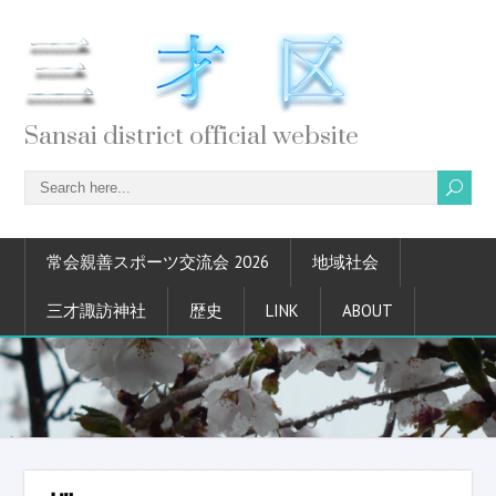
Sansai district official website
常会親善スポーツ交流会 2026
地域社会
三才諏訪神社
歴史
LINK
ABOUT