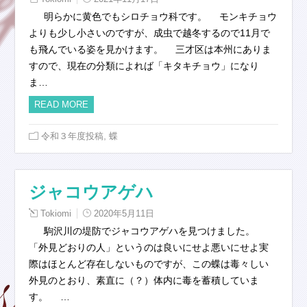
明らかに黄色でもシロチョウ科です。 モンキチョウ
よりも少し小さいのですが、成虫で越冬するので11月で
も飛んでいる姿を見かけます。 三才区は本州にありま
すので、現在の分類によれば「キタキチョウ」になり
ま…
READ MORE
,
令和３年度投稿
蝶
ジャコウアゲハ
Tokiomi
2020年5月11日
駒沢川の堤防でジャコウアゲハを見つけました。
「外見どおりの人」というのは良いにせよ悪いにせよ実
際はほとんど存在しないものですが、この蝶は毒々しい
外見のとおり、素直に（？）体内に毒を蓄積していま
す。 …