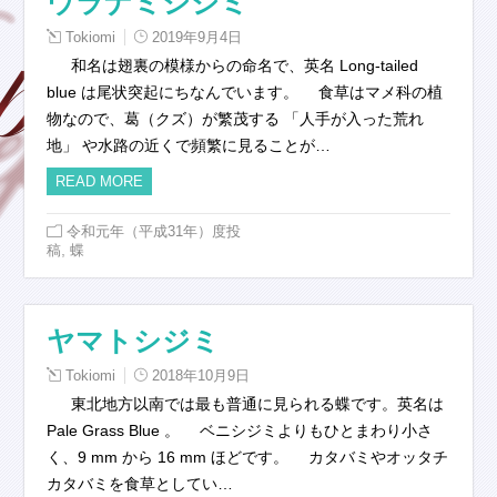
ウラナミシジミ
Tokiomi
2019年9月4日
和名は翅裏の模様からの命名で、英名 Long-tailed
blue は尾状突起にちなんでいます。 食草はマメ科の植
物なので、葛（クズ）が繁茂する 「人手が入った荒れ
地」 や水路の近くで頻繁に見ることが…
READ MORE
令和元年（平成31年）度投
,
稿
蝶
ヤマトシジミ
Tokiomi
2018年10月9日
東北地方以南では最も普通に見られる蝶です。英名は
Pale Grass Blue 。 ベニシジミよりもひとまわり小さ
く、9 mm から 16 mm ほどです。 カタバミやオッタチ
カタバミを食草としてい…