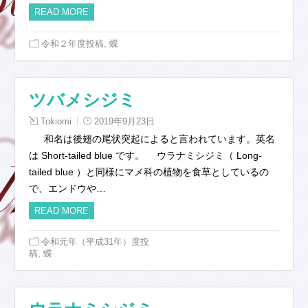
READ MORE
,
令和２年度投稿
蝶
ツバメシジミ
Tokiomi
2019年9月23日
和名は後翅の尾状突起によると言われています。英名
は Short-tailed blue です。 ウラナミシジミ（ Long-
tailed blue ）と同様にマメ科の植物を食草としているの
で、エンドウや…
READ MORE
令和元年（平成31年）度投
,
稿
蝶