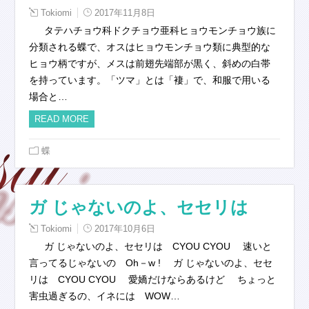
Tokiomi
2017年11月8日
タテハチョウ科ドクチョウ亜科ヒョウモンチョウ族に
分類される蝶で、オスはヒョウモンチョウ類に典型的な
ヒョウ柄ですが、メスは前翅先端部が黒く、斜めの白帯
を持っています。「ツマ」とは「褄」で、和服で用いる
場合と…
READ MORE
蝶
ガ じゃないのよ、セセリは
Tokiomi
2017年10月6日
ガ じゃないのよ、セセリは CYOU CYOU 速いと
言ってるじゃないの Oh－w ! ガ じゃないのよ、セセ
リは CYOU CYOU 愛嬌だけならあるけど ちょっと
害虫過ぎるの、イネには WOW…