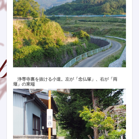
浄専寺裏を抜ける小道。左が「念仏塚」、右が「両
堰」の東端