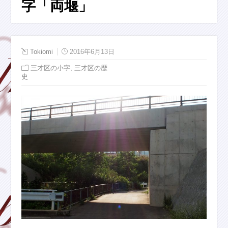
字「両堰」
Tokiomi
2016年6月13日
,
三才区の小字
三才区の歴
史