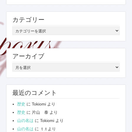
カテゴリー
カ
テ
ゴ
リ
アーカイブ
ー
ア
ー
カ
イ
最近のコメント
ブ
歴史
に
Tokiomi
より
歴史
に
片山 泰
より
山の名は
に
Tokiomi
より
山の名は
に
ｔ.t
より