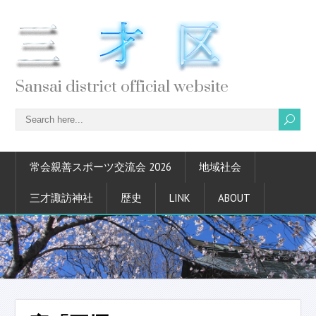
Sansai district official website
常会親善スポーツ交流会 2026
地域社会
三才諏訪神社
歴史
LINK
ABOUT