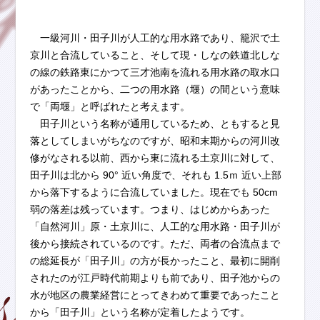
一級河川・田子川が人工的な用水路であり、籠沢で土
京川と合流していること、そして現・しなの鉄道北しな
の線の鉄路東にかつて三才池南を流れる用水路の取水口
があったことから、二つの用水路（堰）の間という意味
で「両堰」と呼ばれたと考えます。
田子川という名称が通用しているため、ともすると見
落としてしまいがちなのですが、昭和末期からの河川改
修がなされる以前、西から東に流れる土京川に対して、
田子川は北から 90° 近い角度で、それも 1.5ｍ 近い上部
から落下するように合流していました。現在でも 50cm
弱の落差は残っています。つまり、はじめからあった
「自然河川」原・土京川に、人工的な用水路・田子川が
後から接続されているのです。ただ、両者の合流点まで
の総延長が「田子川」の方が長かったこと、最初に開削
されたのが江戸時代前期よりも前であり、田子池からの
水が地区の農業経営にとってきわめて重要であったこと
から「田子川」という名称が定着したようです。