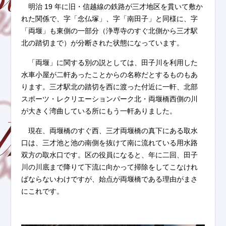
明治 19 年に旧・信越線の鉄路が三才地区を貫いて敷か
れた関係で、字「念仏塚」、字「南田子」と同様に、字
「両堰」も東側の一部分（浄専寺のすぐ北側から三才駅
北の踏切まで）が分断された状態になっています。
「両堰」に関する別の説としては、田子川を利用した
水車小屋が二軒あったことからの名称だとするものもあ
ります。三才駅北の踏切を西に渡った付近に一軒、北部
スポーツ・レクリエーションパーク北・両堰橋西側の川
が大きく湾曲している所にもう一軒ありました。
現在、両堰橋のすぐ西、三才両堰橋の真下にある取水
口は、三才池と池の南側を抜けて南に流れている用水路
双方の取水口です。区の役員になると、年に二回、田子
川の川底まで降りて下流に向かって掃除をしてこなけれ
ばならないわけですが、始点が両堰橋である理由がまさ
にこれです。