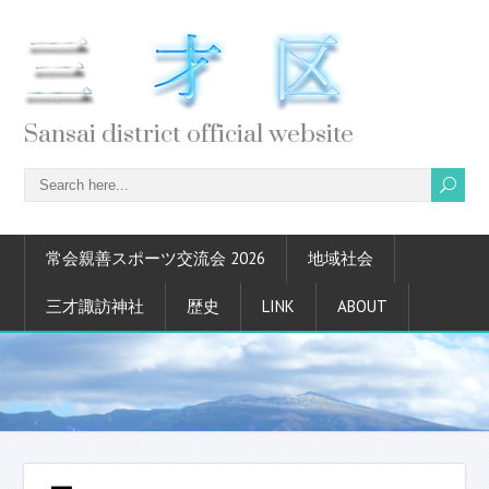
Sansai district official website
常会親善スポーツ交流会 2026
地域社会
三才諏訪神社
歴史
LINK
ABOUT