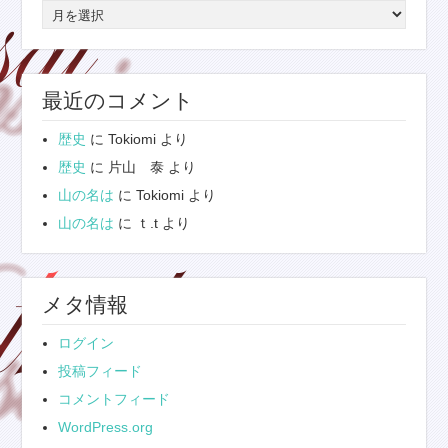
ア
ー
カ
イ
最近のコメント
ブ
歴史
に
Tokiomi
より
歴史
に
片山 泰
より
山の名は
に
Tokiomi
より
山の名は
に
ｔ.t
より
メタ情報
ログイン
投稿フィード
コメントフィード
WordPress.org