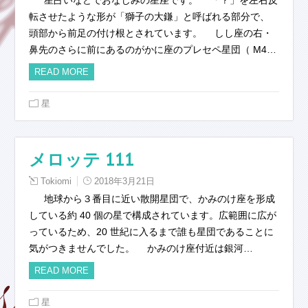
転させたような形が「獅子の大鎌」と呼ばれる部分で、
頭部から前足の付け根とされています。 しし座の右・
鼻先のさらに前にあるのがかに座のプレセペ星団（ M4…
READ MORE
星
メロッテ 111
Tokiomi
2018年3月21日
地球から３番目に近い散開星団で、かみのけ座を形成
している約 40 個の星で構成されています。広範囲に広が
っているため、20 世紀に入るまで誰も星団であることに
気がつきませんでした。 かみのけ座付近は銀河…
READ MORE
星