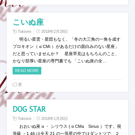
こいぬ座
Tokiomi
2018年2月28日
明るい星雲・星団もなく、「冬の大三角の一角を成す
プロキオン（ α CMi ）があるだけの面白みのない星座」
だと思っていませんか？ 星座早見はもちろんのこと、
かなり部厚い星座の専門書でも 「こいぬ座の全…
READ MORE
星
DOG STAR
Tokiomi
2018年1月26日
おおいぬ座 α ・ シリウス ( α CMa Sirius ）です。視
等級 －1.46 は全天 21 の一等星の中ではダントツで、２