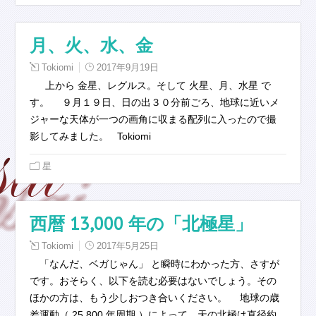
月、火、水、金
Tokiomi
2017年9月19日
上から 金星、レグルス。そして 火星、月、水星 で
す。 ９月１９日、日の出３０分前ごろ、地球に近いメ
ジャーな天体が一つの画角に収まる配列に入ったので撮
影してみました。 Tokiomi
星
西暦 13,000 年の「北極星」
Tokiomi
2017年5月25日
「なんだ、ベガじゃん」 と瞬時にわかった方、さすが
です。おそらく、以下を読む必要はないでしょう。その
ほかの方は、もう少しおつき合いください。 地球の歳
差運動（ 25,800 年周期 ）によって、天の北極は直径約